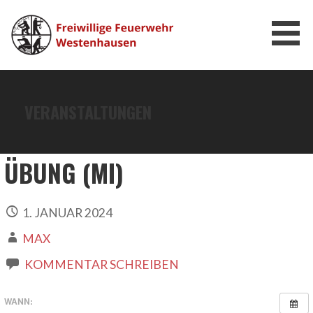
Zum
Inhalt
springen
FEUERWEHR WESTENHAUSEN
VERANSTALTUNGEN
ÜBUNG (MI)
1. JANUAR 2024
MAX
KOMMENTAR SCHREIBEN
WANN: