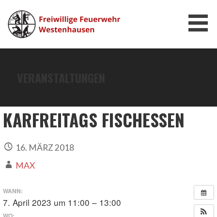
Zum
Inhalt
springen
FEUERWEHR WESTENHAUSEN
VERANSTALTUNGEN
KARFREITAGS FISCHESSEN
16. MÄRZ 2018
MAX
WANN:
7. April 2023 um 11:00 – 13:00
WO: