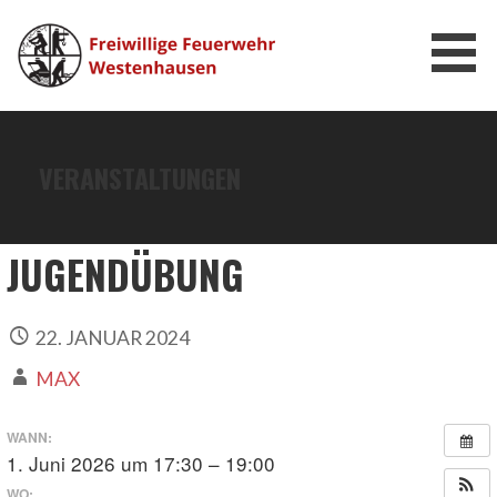
Zum
Inhalt
springen
FEUERWEHR WESTENHAUSEN
VERANSTALTUNGEN
JUGENDÜBUNG
22. JANUAR 2024
MAX
WANN:
1. Juni 2026 um 17:30 – 19:00
WO: