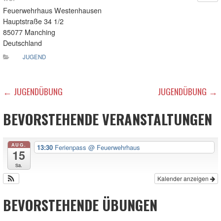
Feuerwehrhaus Westenhausen
Hauptstraße 34 1/2
85077 Manching
Deutschland
JUGEND
BEITRAGSNAVIGATION
← JUGENDÜBUNG
JUGENDÜBUNG →
BEVORSTEHENDE VERANSTALTUNGEN
AUG.
13:30
Ferienpass
@ Feuerwehrhaus
15
Sa.
Kalender anzeigen
BEVORSTEHENDE ÜBUNGEN